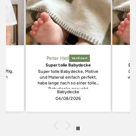
Peter Hell
Super tolle Babydecke
Die
luftig,
Super tolle Babydecke, Motive
Die
inen
und Material einfach perfekt,
wei
habe lange nach so einer tollen
Babydecke gesucht
co
Babydecke
04/08/2026