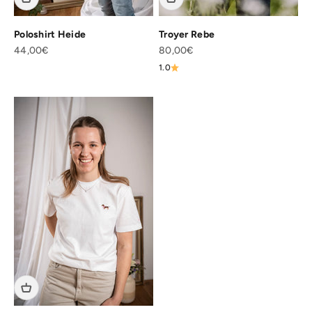
Poloshirt Heide
Troyer Rebe
Angebot
Angebot
44,00€
80,00€
1.0