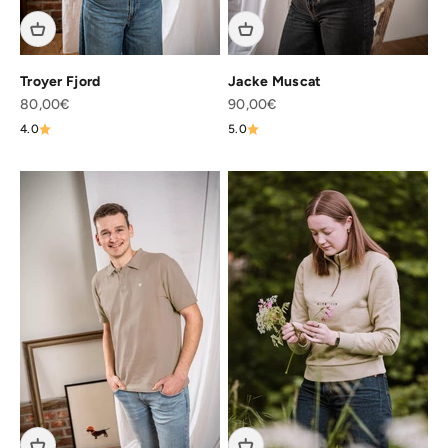
Troyer Fjord
Jacke Muscat
Angebot
Angebot
80,00€
90,00€
4.0
5.0