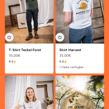
T-Shirt Teckel Forst
Shirt Harvest
Angebot
Angebot
35,00€
35,00€
4.5
5.0
1 Farbe verfügbar