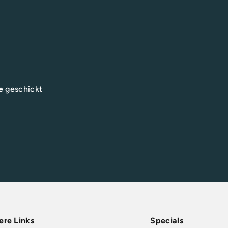
e
geschickt
ere Links
Specials