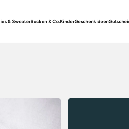
ies & Sweater
Socken & Co.
Kinder
Geschenkideen
Gutschei