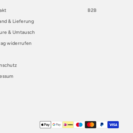
akt
B2B
and & Lieferung
ure & Umtausch
rag widerrufen
nschutz
essum