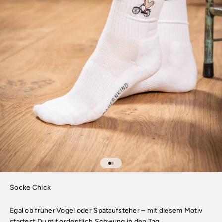
Gehe zu Element 1
Gehe zu Element 2
Socke Chick
Egal ob früher Vogel oder Spätaufsteher – mit diesem Motiv
startest Du mit ordentlich Schwung in den Tag.