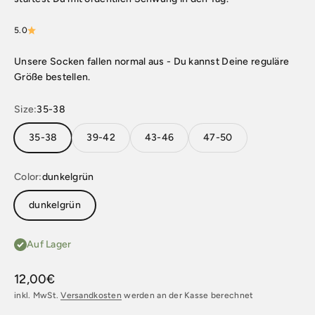
5.0
Unsere Socken fallen normal aus - Du kannst Deine reguläre
Größe bestellen.
Size:
35-38
35-38
39-42
43-46
47-50
Color:
dunkelgrün
dunkelgrün
Auf Lager
Angebot
12,00€
inkl. MwSt.
Versandkosten
werden an der Kasse berechnet