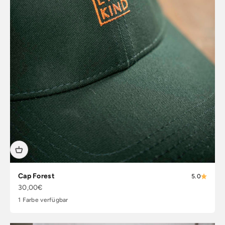
Cap Forest
5.0
Angebot
30,00€
1 Farbe verfügbar