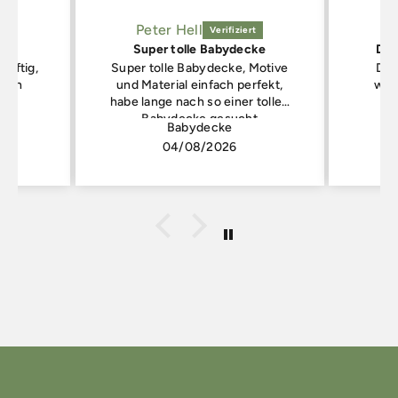
Peter Hell
Super tolle Babydecke
Die
luftig,
Super tolle Babydecke, Motive
Die
inen
und Material einfach perfekt,
wei
habe lange nach so einer tollen
Babydecke gesucht
co
Babydecke
04/08/2026